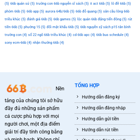
(5)
66b quán sứ (5)
trường con 66b nguyễn sĩ sách (5)
it act 66b (5)
lô đề 66b (5)
phỏm 66b (5)
66b app (5)
aurora 64b/66b (5)
66b đỗ quang (5)
sân cầu lông 66b
triều khúc (5)
đánh giá 66b (5)
66b games (5)
lộc quán 66b đặng tiến đông (5)
rút
tiền 66b (5)
phường 15 (5)
đổi mật khẩu 66b (5)
66b nguyễn sỹ sách p15 tân bình
trường con (4)
số 22 ngõ 66b triều khúc (4)
cd 66b apc (4)
66b bus schedule (4)
sony ecm-66b (4)
nhận thưởng 66b (4)
TỔNG HỢP
Nền
Hướng dẫn đăng ký
tảng
của chúng tôi sở hữu
Hướng dẫn đăng nhập
đầy đủ những sản phẩm
cá cược phù hợp với mọi
Hướng dẫn gửi tiền
người chơi, một địa điểm
Hướng dẫn rút tiền
giải trí đầy tính công bằng
và minh bạch. Không chỉ