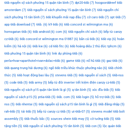
66b nguyễn sỹ sách phường 15 quận tân bình (7)
dpt20-66b (7)
hoogoorddreef 66b
amsterdam (7)
66b nguyễn sĩ sách phường 15 quận tân bình (7)
66b nguyễn chí
sách phường 15 tân bình (7)
66b khuyến mãi nạp đầu (7)
cờ caro 66b (7)
opt 66b (7)
app 66b download (7)
66b. (6)
k9 66b (6)
66b concord st wilmington ma (6)
hornsgatan 66b (6)
66b android (6)
com (6)
66b nguyễn chí sách (6)
bếp từ canzy
cz-66b (6)
66b concord st wilmington ma 01887 (6)
bắn cá 66b (6)
66b vip (6)
hoàn
kiếm (6)
hà nội (6)
66b kw (6)
cd 66b fitc (6)
66b hoàng diệu 2 thủ đức tphcm (6)
66b phường 15 quận tân bình (6)
link dự phòng 66b (6)
perla+hvar+aparthotel+ivan+dolac+66b (6)
game 66b (6)
nổ hũ 66b (6)
gaz 66b (6)
66b quang trung hải dương (6)
ngõ 66b triều khúc thuộc phường nào (6)
66b chính
thức (5)
66b hoạt động bao lâu (5)
stevens 66b (5)
66b nguyễn sĩ sách (5)
66b-nss
(5)
code 66b (5)
66b army (5)
bếp từ đôi inverter tiết kiệm điện canzy cz-66b (5)
66b nguyễn sỹ sách p15 quận tân bình là gì (5)
q tân bình (5)
xóc đĩa 66b (5)
66b
nguyễn sĩ sách p15 (5)
pt6a-66b (5)
66b. com (5)
66b login (5)
hỗ trợ 66b (5)
66b
nss (5)
66b nhentai (5)
66b nguyễn sỹ sách p15 tân bình là gì (5)
66b đăng nhập (5)
rah-66b (5)
tải 66b (5)
bếp từ canzy cz 66b (5)
ut-66b-07 (5)
stevens model 66b bolt
assembly (5)
66b thuốc bắc (5)
sources shein 66b may (5)
cờ tướng 66b (5)
66b
tặng tiền (5)
66b nguyễn sĩ sách phường 15 tân bình (5)
66b con (5)
lộc quán 66b