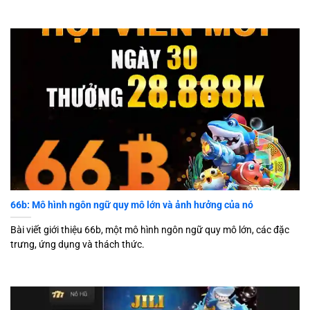
66b: Mô hình ngôn ngữ quy mô lớn và ảnh hưởng của nó
Bài viết giới thiệu 66b, một mô hình ngôn ngữ quy mô lớn, các đặc
trưng, ứng dụng và thách thức.