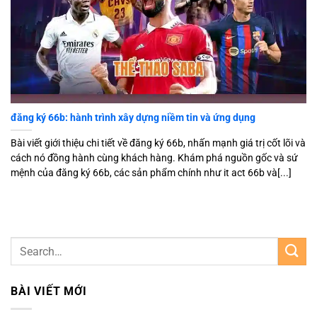
đăng ký 66b: hành trình xây dựng niềm tin và ứng dụng
Bài viết giới thiệu chi tiết về đăng ký 66b, nhấn mạnh giá trị cốt lõi và
cách nó đồng hành cùng khách hàng. Khám phá nguồn gốc và sứ
mệnh của đăng ký 66b, các sản phẩm chính như it act 66b và[...]
BÀI VIẾT MỚI