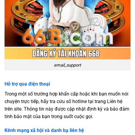
email_support
Hỗ trợ qua điện thoại
Trong một số trường hợp khẩn cấp hoặc khi bạn muốn nói
chuyện trực tiếp, hãy tra cứu số hotline tại trang Liên hệ
trên site. Thông tin này được cập nhật định kỳ và bảo đảm
tính bảo mật của bạn trong suốt cuộc gọi.
Kênh mạng xã hội và danh bạ liên hệ