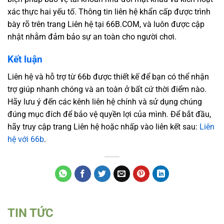
xác thực hai yếu tố. Thông tin liên hệ khẩn cấp được trình
bày rõ trên trang Liên hệ tại 66B.COM, và luôn được cập
nhật nhằm đảm bảo sự an toàn cho người chơi.
Kết luận
Liên hệ và hỗ trợ từ 66b được thiết kế để bạn có thể nhận
trợ giúp nhanh chóng và an toàn ở bất cứ thời điểm nào.
Hãy lưu ý đến các kênh liên hệ chính và sử dụng chúng
đúng mục đích để bảo vệ quyền lợi của mình. Để bắt đầu,
hãy truy cập trang Liên hệ hoặc nhấp vào liên kết sau:
Liên
hệ với 66b
.
TIN TỨC