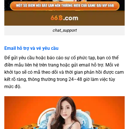
chat_support
Email hỗ trợ và vé yêu cầu
Để gửi yêu cầu hoặc báo cáo sự cố phức tạp, bạn có thể
điền mẫu liên hệ trên trang hoặc gửi email hỗ trợ. Mỗi vé
khởi tạo sẽ có mã theo dõi và thời gian phản hồi được cam
kết rõ ràng, thông thường trong 24–48 giờ làm việc tùy
mức độ.