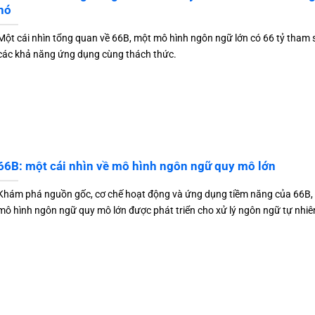
nó
Một cái nhìn tổng quan về 66B, một mô hình ngôn ngữ lớn có 66 tỷ tham 
các khả năng ứng dụng cùng thách thức.
Minh-hoa-xo-so-66b
66B: một cái nhìn về mô hình ngôn ngữ quy mô lớn
Mục lục
Khám phá nguồn gốc, cơ chế hoạt động và ứng dụng tiềm năng của 66B,
Giới thiệu
mô hình ngôn ngữ quy mô lớn được phát triển cho xử lý ngôn ngữ tự nhiê
Khai niệm 66b và xo so
Dữ liệu lịch quay số và phân tích
Chọn nhà cái uy tín
Quản lý ngân sách và rủi ro