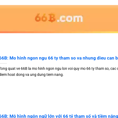
66B: Mo hinh ngon ngu 66 ty tham so va nhung dieu can b
Tong quat ve 66B la mo hinh ngon ngu lon voi quy mo 66 ty tham so, cac 
diem hoat dong va ung dung tiem nang.
66B: Mô hình ngôn ngữ lớn với 66 tỷ tham số và tiềm năn