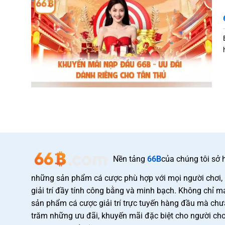
Nền tảng
66B
của chúng tôi sở
những sản phẩm cá cược phù hợp với mọi người chơi,
giải trí đầy tính công bằng và minh bạch. Không chỉ
sản phẩm cá cược giải trí trực tuyến hàng đầu mà ch
trăm những ưu đãi, khuyến mãi đặc biệt cho người chơ