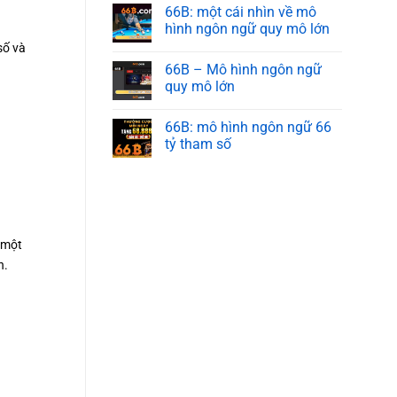
66B: một cái nhìn về mô
hình ngôn ngữ quy mô lớn
số và
66B – Mô hình ngôn ngữ
quy mô lớn
66B: mô hình ngôn ngữ 66
tỷ tham số
 một
n.