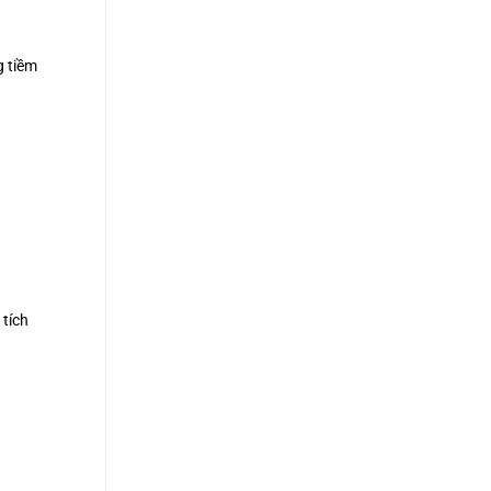
g tiềm
ố có khả năng xuất hiện cao hơn trong một khoảng thời
 hợp dữ liệu, quản lý ngân sách và lựa chọn nền tảng
 xử lý chúng. Việc cân bằng giữa yếu tố may mắn và
 tích