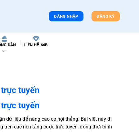
ĐĂNG NHẬP
ĐĂNG KÝ
́NG DẪN
LIÊN HỆ 66B
 trực tuyến
 trực tuyến
n dữ liệu để nâng cao cơ hội thắng. Bài viết này đi
g trên các nền tảng cược trực tuyến, đồng thời trình