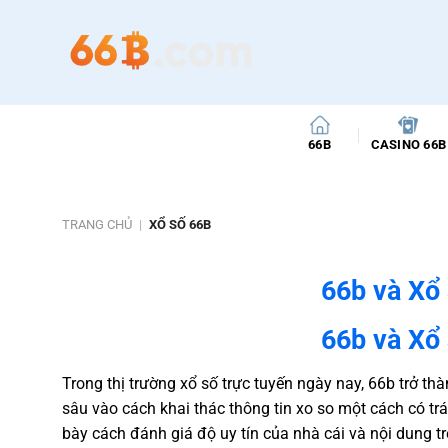
Chuyển
đến
nội
dung
66B
CASINO 66B
TRANG CHỦ
|
XỔ SỐ 66B
66b và Xổ 
66b và Xổ 
Trong thị trường xổ số trực tuyến ngày nay, 66b trở th
sâu vào cách khai thác thông tin xo so một cách có trá
bày cách đánh giá độ uy tín của nhà cái và nội dung tr