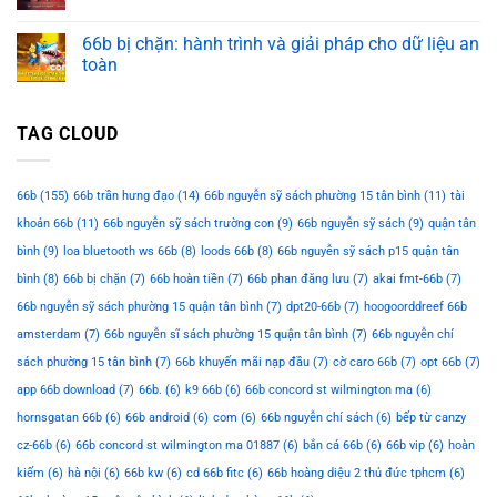
66b bị chặn: hành trình và giải pháp cho dữ liệu an
toàn
TAG CLOUD
66b (155)
66b trần hưng đạo (14)
66b nguyễn sỹ sách phường 15 tân bình (11)
tài
khoản 66b (11)
66b nguyễn sỹ sách trường con (9)
66b nguyễn sỹ sách (9)
quận tân
bình (9)
loa bluetooth ws 66b (8)
loods 66b (8)
66b nguyễn sỹ sách p15 quận tân
bình (8)
66b bị chặn (7)
66b hoàn tiền (7)
66b phan đăng lưu (7)
akai fmt-66b (7)
66b nguyễn sỹ sách phường 15 quận tân bình (7)
dpt20-66b (7)
hoogoorddreef 66b
amsterdam (7)
66b nguyễn sĩ sách phường 15 quận tân bình (7)
66b nguyễn chí
sách phường 15 tân bình (7)
66b khuyến mãi nạp đầu (7)
cờ caro 66b (7)
opt 66b (7)
app 66b download (7)
66b. (6)
k9 66b (6)
66b concord st wilmington ma (6)
hornsgatan 66b (6)
66b android (6)
com (6)
66b nguyễn chí sách (6)
bếp từ canzy
cz-66b (6)
66b concord st wilmington ma 01887 (6)
bắn cá 66b (6)
66b vip (6)
hoàn
kiếm (6)
hà nội (6)
66b kw (6)
cd 66b fitc (6)
66b hoàng diệu 2 thủ đức tphcm (6)