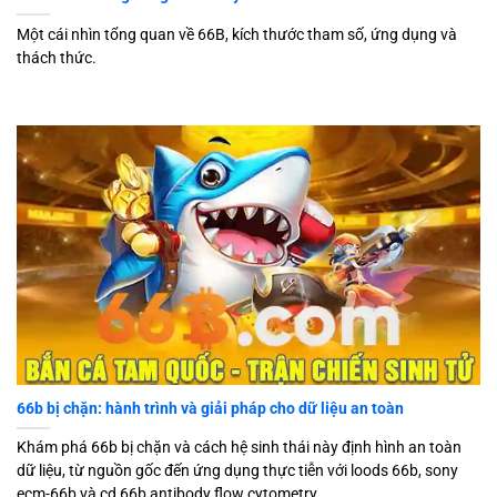
Một cái nhìn tổng quan về 66B, kích thước tham số, ứng dụng và
thách thức.
66b bị chặn: hành trình và giải pháp cho dữ liệu an toàn
Khám phá 66b bị chặn và cách hệ sinh thái này định hình an toàn
dữ liệu, từ nguồn gốc đến ứng dụng thực tiễn với loods 66b, sony
ecm-66b và cd 66b antibody flow cytometry.