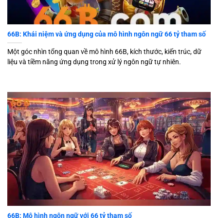
66B: Khái niệm và ứng dụng của mô hình ngôn ngữ 66 tỷ tham số
Một góc nhìn tổng quan về mô hình 66B, kích thước, kiến trúc, dữ
liệu và tiềm năng ứng dụng trong xử lý ngôn ngữ tự nhiên.
66B: Mô hình ngôn ngữ với 66 tỷ tham số