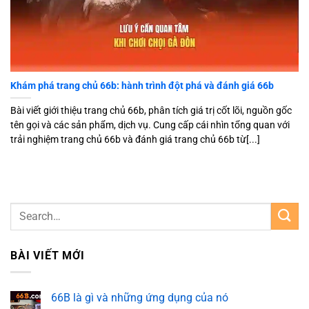
Khám phá trang chủ 66b: hành trình đột phá và đánh giá 66b
Bài viết giới thiệu trang chủ 66b, phân tích giá trị cốt lõi, nguồn gốc
tên gọi và các sản phẩm, dịch vụ. Cung cấp cái nhìn tổng quan với
trải nghiệm trang chủ 66b và đánh giá trang chủ 66b từ[...]
BÀI VIẾT MỚI
66B là gì và những ứng dụng của nó