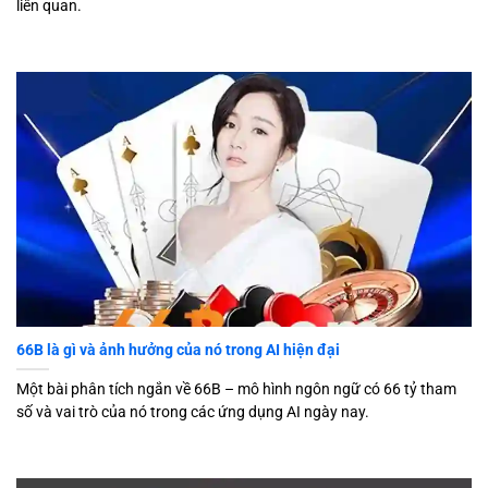
liên quan.
66B là gì và ảnh hưởng của nó trong AI hiện đại
Một bài phân tích ngắn về 66B – mô hình ngôn ngữ có 66 tỷ tham
số và vai trò của nó trong các ứng dụng AI ngày nay.