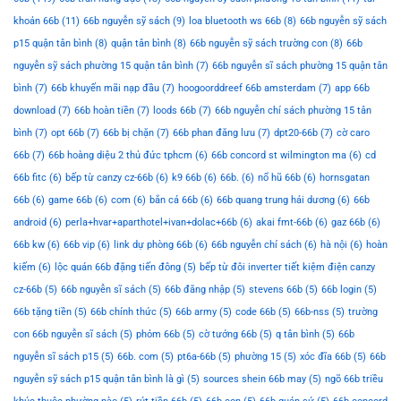
khoản 66b (11)
66b nguyễn sỹ sách (9)
loa bluetooth ws 66b (8)
66b nguyễn sỹ sách
p15 quận tân bình (8)
quận tân bình (8)
66b nguyễn sỹ sách trường con (8)
66b
nguyễn sỹ sách phường 15 quận tân bình (7)
66b nguyễn sĩ sách phường 15 quận tân
bình (7)
66b khuyến mãi nạp đầu (7)
hoogoorddreef 66b amsterdam (7)
app 66b
download (7)
66b hoàn tiền (7)
loods 66b (7)
66b nguyễn chí sách phường 15 tân
bình (7)
opt 66b (7)
66b bị chặn (7)
66b phan đăng lưu (7)
dpt20-66b (7)
cờ caro
66b (7)
66b hoàng diệu 2 thủ đức tphcm (6)
66b concord st wilmington ma (6)
cd
66b fitc (6)
bếp từ canzy cz-66b (6)
k9 66b (6)
66b. (6)
nổ hũ 66b (6)
hornsgatan
66b (6)
game 66b (6)
com (6)
bắn cá 66b (6)
66b quang trung hải dương (6)
66b
android (6)
perla+hvar+aparthotel+ivan+dolac+66b (6)
akai fmt-66b (6)
gaz 66b (6)
66b kw (6)
66b vip (6)
link dự phòng 66b (6)
66b nguyễn chí sách (6)
hà nội (6)
hoàn
kiếm (6)
lộc quán 66b đặng tiến đông (5)
bếp từ đôi inverter tiết kiệm điện canzy
cz-66b (5)
66b nguyễn sĩ sách (5)
66b đăng nhập (5)
stevens 66b (5)
66b login (5)
66b tặng tiền (5)
66b chính thức (5)
66b army (5)
code 66b (5)
66b-nss (5)
trường
con 66b nguyễn sĩ sách (5)
phỏm 66b (5)
cờ tướng 66b (5)
q tân bình (5)
66b
nguyễn sĩ sách p15 (5)
66b. com (5)
pt6a-66b (5)
phường 15 (5)
xóc đĩa 66b (5)
66b
nguyễn sỹ sách p15 quận tân bình là gì (5)
sources shein 66b may (5)
ngõ 66b triều