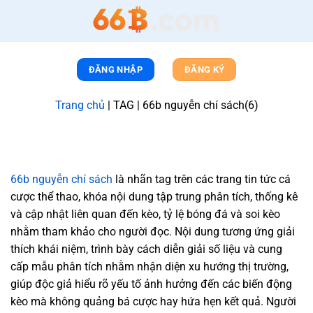
Chuyển
đến
nội
dung
ĐĂNG NHẬP
ĐĂNG KÝ
Trang chủ
|
TAG
|
66b nguyễn chí sách(6)
66b nguyễn chí sách
là nhãn tag trên các trang tin tức cá
cược thể thao, khóa nội dung tập trung phân tích, thống kê
và cập nhật liên quan đến kèo, tỷ lệ bóng đá và soi kèo
nhằm tham khảo cho người đọc. Nội dung tương ứng giải
thích khái niệm, trình bày cách diễn giải số liệu và cung
cấp mẫu phân tích nhằm nhận diện xu hướng thị trường,
giúp độc giả hiểu rõ yếu tố ảnh hưởng đến các biến động
kèo mà không quảng bá cược hay hứa hẹn kết quả. Người