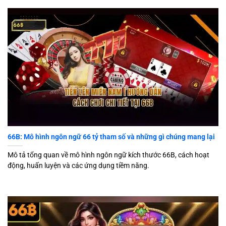
66B: Mô hình ngôn ngữ 66 tỷ tham số và những gì chúng mang lại
Mô tả tổng quan về mô hình ngôn ngữ kích thước 66B, cách hoạt
động, huấn luyện và các ứng dụng tiềm năng.