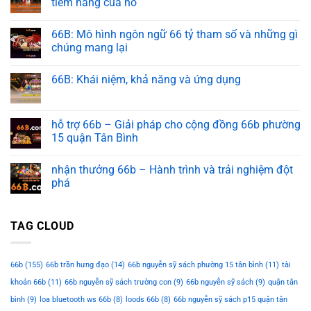
tiềm năng của nó
66B: Mô hình ngôn ngữ 66 tỷ tham số và những gì
chúng mang lại
66B: Khái niệm, khả năng và ứng dụng
hỗ trợ 66b – Giải pháp cho cộng đồng 66b phường
15 quận Tân Bình
nhận thưởng 66b – Hành trình và trải nghiệm đột
phá
TAG CLOUD
66b (155)
66b trần hưng đạo (14)
66b nguyễn sỹ sách phường 15 tân bình (11)
tài
khoản 66b (11)
66b nguyễn sỹ sách trường con (9)
66b nguyễn sỹ sách (9)
quận tân
bình (9)
loa bluetooth ws 66b (8)
loods 66b (8)
66b nguyễn sỹ sách p15 quận tân