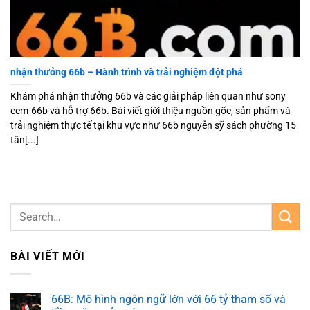
nhận thưởng 66b – Hành trình và trải nghiệm đột phá
Khám phá nhận thưởng 66b và các giải pháp liên quan như sony
ecm-66b và hỗ trợ 66b. Bài viết giới thiệu nguồn gốc, sản phẩm và
trải nghiệm thực tế tại khu vực như 66b nguyễn sỹ sách phường 15
tân[...]
BÀI VIẾT MỚI
66B: Mô hình ngôn ngữ lớn với 66 tỷ tham số và