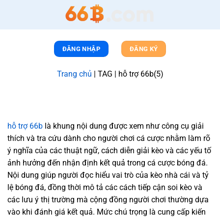
Chuyển
đến
nội
dung
ĐĂNG NHẬP
ĐĂNG KÝ
Trang chủ
|
TAG
|
hỗ trợ 66b(5)
hỗ trợ 66b
là khung nội dung được xem như công cụ giải
thích và tra cứu dành cho người chơi cá cược nhằm làm rõ
ý nghĩa của các thuật ngữ, cách diễn giải kèo và các yếu tố
ảnh hưởng đến nhận định kết quả trong cá cược bóng đá.
Nội dung giúp người đọc hiểu vai trò của kèo nhà cái và tỷ
lệ bóng đá, đồng thời mô tả các cách tiếp cận soi kèo và
các lưu ý thị trường mà cộng đồng người chơi thường dựa
vào khi đánh giá kết quả. Mức chú trọng là cung cấp kiến