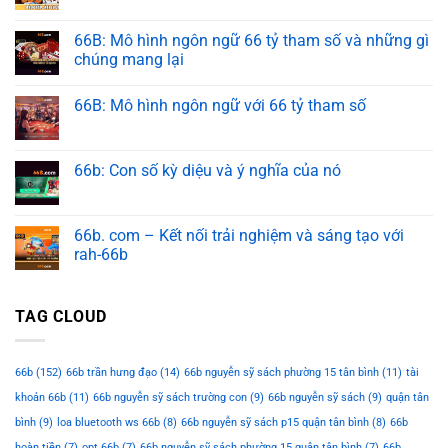
66B: Mô hình ngôn ngữ 66 tỷ tham số và những gì
chúng mang lại
66B: Mô hình ngôn ngữ với 66 tỷ tham số
66b: Con số kỳ diệu và ý nghĩa của nó
66b. com – Kết nối trải nghiệm và sáng tạo với
rah-66b
TAG CLOUD
66b (152)
66b trần hưng đạo (14)
66b nguyễn sỹ sách phường 15 tân bình (11)
tài
khoản 66b (11)
66b nguyễn sỹ sách trường con (9)
66b nguyễn sỹ sách (9)
quận tân
bình (9)
loa bluetooth ws 66b (8)
66b nguyễn sỹ sách p15 quận tân bình (8)
66b
hoàn tiền (7)
opt 66b (7)
66b nguyễn sỹ sách phường 15 quận tân bình (7)
66b