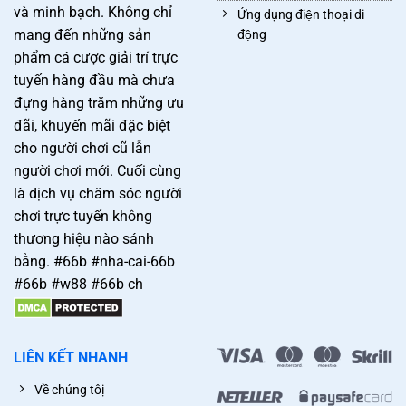
và minh bạch. Không chỉ
Ứng dụng điện thoại di
mang đến những sản
động
phẩm cá cược giải trí trực
tuyến hàng đầu mà chưa
đựng hàng trăm những ưu
đãi, khuyến mãi đặc biệt
cho người chơi cũ lẫn
người chơi mới. Cuối cùng
là dịch vụ chăm sóc người
chơi trực tuyến không
thương hiệu nào sánh
bằng. #66b #nha-cai-66b
#66b #w88 #66b ch
LIÊN KẾT NHANH
Về chúng tôị