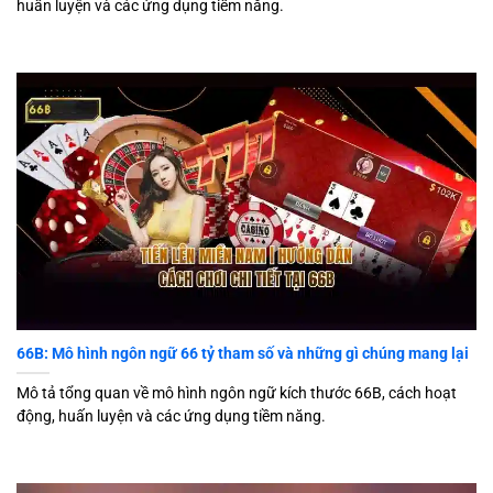
huấn luyện và các ứng dụng tiềm năng.
66B: Mô hình ngôn ngữ 66 tỷ tham số và những gì chúng mang lại
Mô tả tổng quan về mô hình ngôn ngữ kích thước 66B, cách hoạt
động, huấn luyện và các ứng dụng tiềm năng.