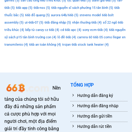
games (5)
sân cầu lông 66b triều khúc (5)
lộc quán 66b (5)
đánh giá 66b (5)
rah-
66b (5)
66b app (5)
66b-nss (5)
66b nguyễn sĩ sách phường 15 tân bình (5)
66b
thuốc bắc (5)
66b đỗ quang (5)
aurora 64b/66b (5)
stevens model 66b bolt
assembly (5)
ut-66b-07 (5)
66b đăng nhập (5)
nhận thưởng 66b (4)
số 22 ngõ 66b
triều khúc (4)
bếp từ canzy cz 66b (4)
cd 66b apc (4)
sony ecm-66b (4)
66b nguyễn
sỹ sách p15 tân bình trường con (4)
lô đề 66b (4)
carrera 60 66b 05 como llegar en
transmilenio (4)
66b an toàn không (4)
trojan 66b stock tank heater (4)
TỔNG HỢP
Nền
Hướng dẫn đăng ký
tảng
của chúng tôi sở hữu
Hướng dẫn đăng nhập
đầy đủ những sản phẩm
cá cược phù hợp với mọi
Hướng dẫn gửi tiền
người chơi, một địa điểm
Hướng dẫn rút tiền
giải trí đầy tính công bằng