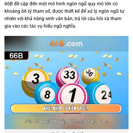
66B đề cập đến một mô hình ngôn ngữ quy mô lớn có
khoảng 66 tỷ tham số, được thiết kế để xử lý ngôn ngữ tự
nhiên với khả năng sinh văn bản, trả lời câu hỏi và tham
gia vào các tác vụ hiểu ngữ nghĩa.