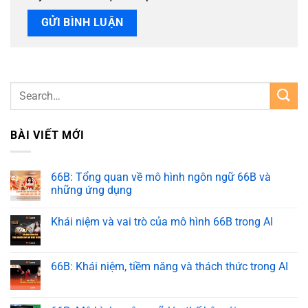
BÀI VIẾT MỚI
66B: Tổng quan về mô hình ngôn ngữ 66B và
những ứng dụng
Khái niệm và vai trò của mô hình 66B trong AI
66B: Khái niệm, tiềm năng và thách thức trong AI