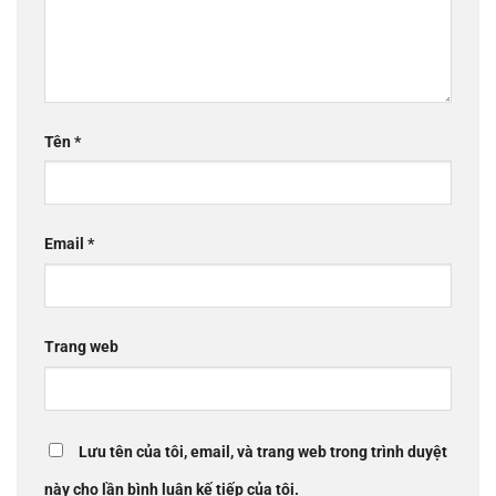
Tên
*
Email
*
Trang web
Lưu tên của tôi, email, và trang web trong trình duyệt
này cho lần bình luận kế tiếp của tôi.