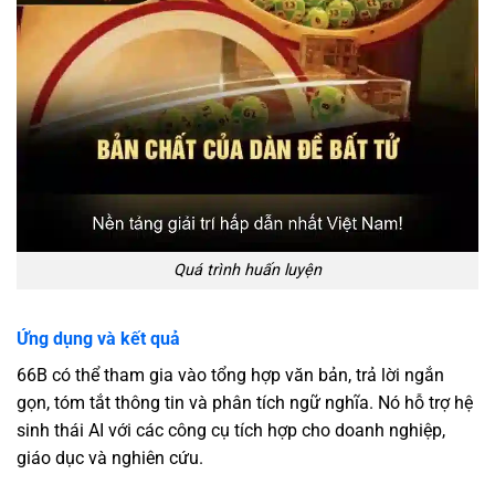
Quá trình huấn luyện
Ứng dụng và kết quả
66B có thể tham gia vào tổng hợp văn bản, trả lời ngắn
gọn, tóm tắt thông tin và phân tích ngữ nghĩa. Nó hỗ trợ hệ
sinh thái AI với các công cụ tích hợp cho doanh nghiệp,
giáo dục và nghiên cứu.