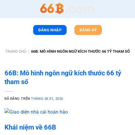
Chuyển
đến
nội
dung
ĐĂNG NHẬP
ĐĂNG KÝ
TRANG CHỦ
|
66B: MÔ HÌNH NGÔN NGỮ KÍCH THƯỚC 66 TỶ THAM SỐ
66B: Mô hình ngôn ngữ kích thước 66 tỷ
tham số
ĐÃ ĐĂNG TRÊN
THÁNG 06 01, 2026
Khái niệm về 66B