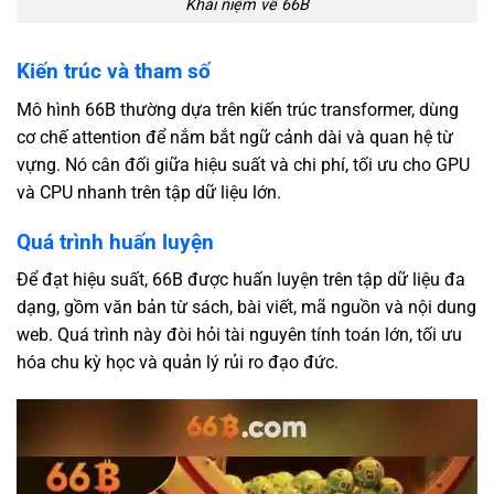
Khái niệm về 66B
Kiến trúc và tham số
Mô hình 66B thường dựa trên kiến trúc transformer, dùng
cơ chế attention để nắm bắt ngữ cảnh dài và quan hệ từ
vựng. Nó cân đối giữa hiệu suất và chi phí, tối ưu cho GPU
và CPU nhanh trên tập dữ liệu lớn.
Quá trình huấn luyện
Để đạt hiệu suất, 66B được huấn luyện trên tập dữ liệu đa
dạng, gồm văn bản từ sách, bài viết, mã nguồn và nội dung
web. Quá trình này đòi hỏi tài nguyên tính toán lớn, tối ưu
hóa chu kỳ học và quản lý rủi ro đạo đức.