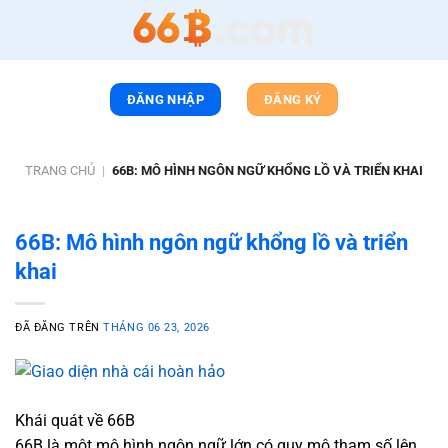
Chuyển
đến
nội
dung
ĐĂNG NHẬP
ĐĂNG KÝ
TRANG CHỦ
|
66B: MÔ HÌNH NGÔN NGỮ KHỔNG LỒ VÀ TRIỂN KHAI
66B: Mô hình ngôn ngữ khổng lồ và triển
khai
ĐÃ ĐĂNG TRÊN
THÁNG 06 23, 2026
Khái quát về 66B
66B là một mô hình ngôn ngữ lớn có quy mô tham số lên