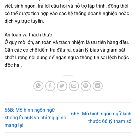
viết, sinh ngôn, trả lời câu hỏi và hỗ trợ lập trình, đồng thời
có thể được tích hợp vào các hệ thống doanh nghiệp hoặc
dịch vụ trực tuyến.
An toàn và thách thức
Ở quy mô lớn, an toàn và trách nhiệm là ưu tiên hàng đầu.
Cần các cơ chế kiểm tra đầu ra, quản lý bias và giám sát
chất lượng nội dung để ngăn ngừa thông tin sai lệch hoặc
độc hại.
66B: Mô hình ngôn ngữ
66B: Mô hình ngôn ngữ kích
khổng lồ 66B và những gì nó
thước 66 tỷ tham số
mang lại