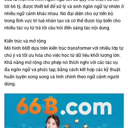
tới 66 tỷ, được thiết kế để xử lý và sinh ngôn ngữ tự nhiên ở
nhiều ngữ cảnh khác nhau. Nó đại diện cho sự tiến bộ
trong lĩnh vực trí tuệ nhân tạo và có thể được tùy biến cho
nhiều tác vụ từ trả lời câu hỏi đến sáng tác nội dung.
Kiến trúc và mở rộng
Mô hình 66B dựa trên kiến trúc transformer với nhiều lớp tự
chú ý và tối ưu hóa cho việc học từ dữ liệu khối lượng lớn.
Khả năng mở rộng cho phép nó thích nghi với các tác vụ
đa ngôn ngữ và phức tạp, bằng cách kết hợp các kỹ thuật
huấn luyện song song và tinh chỉnh theo ngữ cảnh người
dùng.