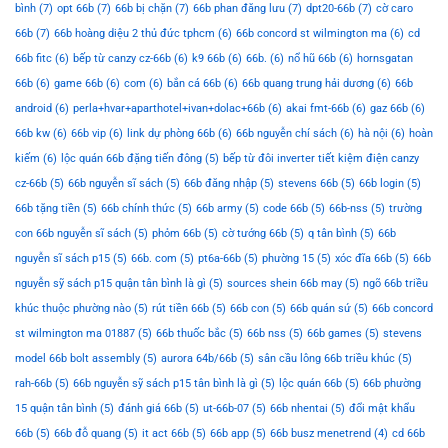
bình (7)
opt 66b (7)
66b bị chặn (7)
66b phan đăng lưu (7)
dpt20-66b (7)
cờ caro
66b (7)
66b hoàng diệu 2 thủ đức tphcm (6)
66b concord st wilmington ma (6)
cd
66b fitc (6)
bếp từ canzy cz-66b (6)
k9 66b (6)
66b. (6)
nổ hũ 66b (6)
hornsgatan
66b (6)
game 66b (6)
com (6)
bắn cá 66b (6)
66b quang trung hải dương (6)
66b
android (6)
perla+hvar+aparthotel+ivan+dolac+66b (6)
akai fmt-66b (6)
gaz 66b (6)
66b kw (6)
66b vip (6)
link dự phòng 66b (6)
66b nguyễn chí sách (6)
hà nội (6)
hoàn
kiếm (6)
lộc quán 66b đặng tiến đông (5)
bếp từ đôi inverter tiết kiệm điện canzy
cz-66b (5)
66b nguyễn sĩ sách (5)
66b đăng nhập (5)
stevens 66b (5)
66b login (5)
66b tặng tiền (5)
66b chính thức (5)
66b army (5)
code 66b (5)
66b-nss (5)
trường
con 66b nguyễn sĩ sách (5)
phỏm 66b (5)
cờ tướng 66b (5)
q tân bình (5)
66b
nguyễn sĩ sách p15 (5)
66b. com (5)
pt6a-66b (5)
phường 15 (5)
xóc đĩa 66b (5)
66b
nguyễn sỹ sách p15 quận tân bình là gì (5)
sources shein 66b may (5)
ngõ 66b triều
khúc thuộc phường nào (5)
rút tiền 66b (5)
66b con (5)
66b quán sứ (5)
66b concord
st wilmington ma 01887 (5)
66b thuốc bắc (5)
66b nss (5)
66b games (5)
stevens
model 66b bolt assembly (5)
aurora 64b/66b (5)
sân cầu lông 66b triều khúc (5)
rah-66b (5)
66b nguyễn sỹ sách p15 tân bình là gì (5)
lộc quán 66b (5)
66b phường
15 quận tân bình (5)
đánh giá 66b (5)
ut-66b-07 (5)
66b nhentai (5)
đổi mật khẩu
66b (5)
66b đỗ quang (5)
it act 66b (5)
66b app (5)
66b busz menetrend (4)
cd 66b