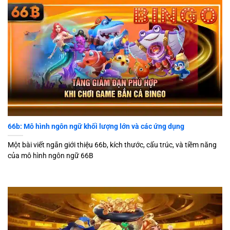
66b: Mô hình ngôn ngữ khối lượng lớn và các ứng dụng
Một bài viết ngắn giới thiệu 66b, kích thước, cấu trúc, và tiềm năng
của mô hình ngôn ngữ 66B