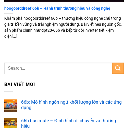
hoogoorddreef 66b – Hành trình thương hiệu và công nghệ
Khám phá hoogoorddreef 66b – thương hiệu công nghệ chú trọng
giá trị bền vững và trải nghiệm người dùng. Bài viết nêu nguồn gốc,
sản phẩm chính như dpt20-66b và bếp từ đôi inverter tiết kiệm
điện[...]
BÀI VIẾT MỚI
66b: Mô hình ngôn ngữ khối lượng lớn và các ứng
dụng
66b bus route – Định hình di chuyển và thương
hiệu