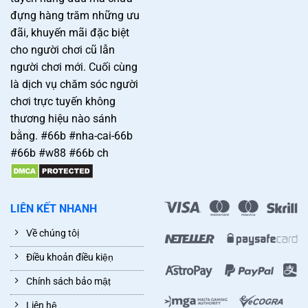
đựng hàng trăm những ưu
đãi, khuyến mãi đặc biệt
cho người chơi cũ lẫn
người chơi mới. Cuối cùng
là dịch vụ chăm sóc người
chơi trực tuyến không
thương hiệu nào sánh
bằng. #66b #nha-cai-66b
#66b #w88 #66b ch
LIÊN KẾT NHANH
Về chúng tôị
Điều khoản điều kiệṇ
Chính sách bảo mậṭ
Liên hệ̣