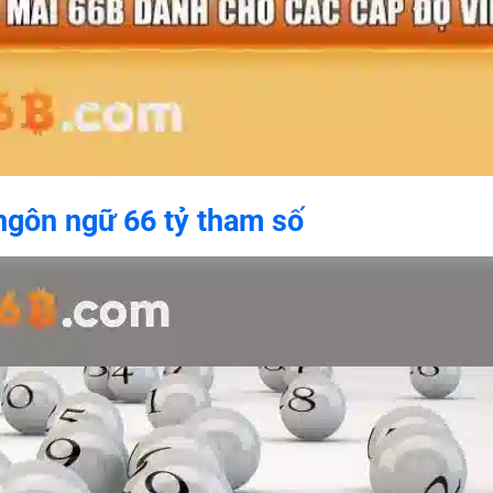
 ngôn ngữ 66 tỷ tham số