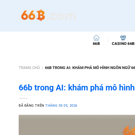
Chuyển
đến
nội
dung
66B
CASINO 66B
TRANG CHỦ
|
66B TRONG AI: KHÁM PHÁ MÔ HÌNH NGÔN NGỮ 6
66b trong AI: khám phá mô hình
ĐÃ ĐĂNG TRÊN
THÁNG 05 05, 2026