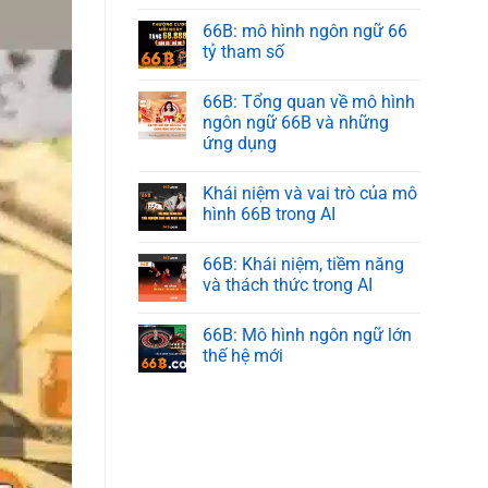
66B: mô hình ngôn ngữ 66
tỷ tham số
66B: Tổng quan về mô hình
ngôn ngữ 66B và những
ứng dụng
Khái niệm và vai trò của mô
hình 66B trong AI
66B: Khái niệm, tiềm năng
và thách thức trong AI
66B: Mô hình ngôn ngữ lớn
thế hệ mới