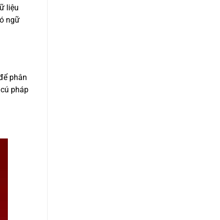
ữ liệu
có ngữ
 để phân
, cú pháp