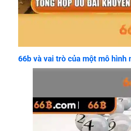
66b và vai trò của một mô hình