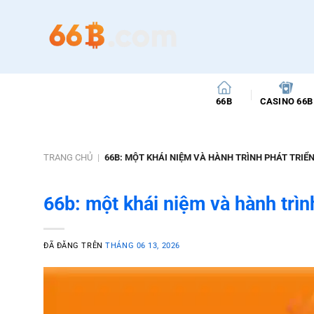
Chuyển
đến
nội
dung
66B
CASINO 66B
TRANG CHỦ
|
66B: MỘT KHÁI NIỆM VÀ HÀNH TRÌNH PHÁT TRIỂ
66b: một khái niệm và hành trình
ĐÃ ĐĂNG TRÊN
THÁNG 06 13, 2026