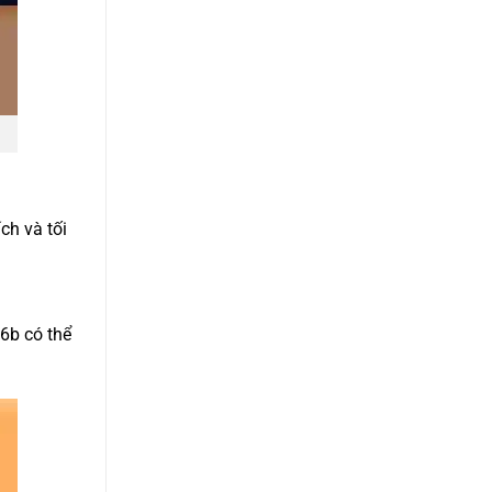
ch và tối
66b có thể