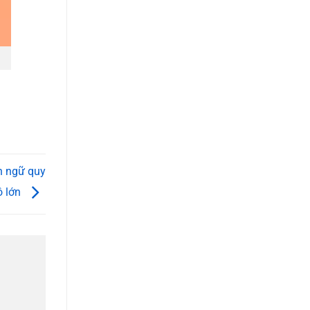
n ngữ quy
 lớn