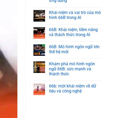
ứng dụng
Khái niệm và vai trò của mô
hình 66B trong AI
66B: Khái niệm, tiềm năng
và thách thức trong AI
66B: Mô hình ngôn ngữ lớn
thế hệ mới
Khám phá mô hình ngôn
ngữ 66B: sức mạnh và
thách thức
66b: một khái niệm về dữ
liệu và công nghệ