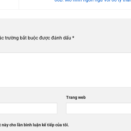
66B: Mô hình ngôn ngữ với 66 tỷ th
ác trường bắt buộc được đánh dấu
*
Trang web
 này cho lần bình luận kế tiếp của tôi.