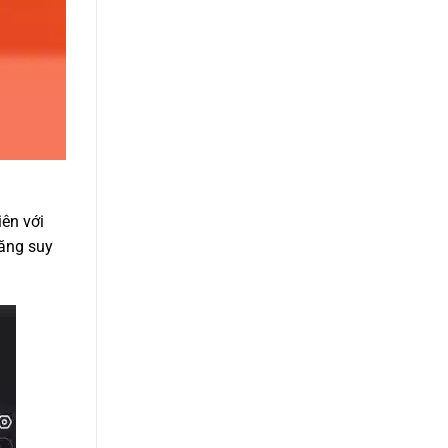
iên với
năng suy