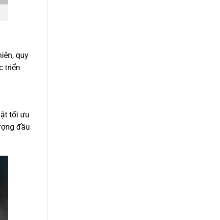
hiên, quy
c triển
ật tối ưu
lượng đầu