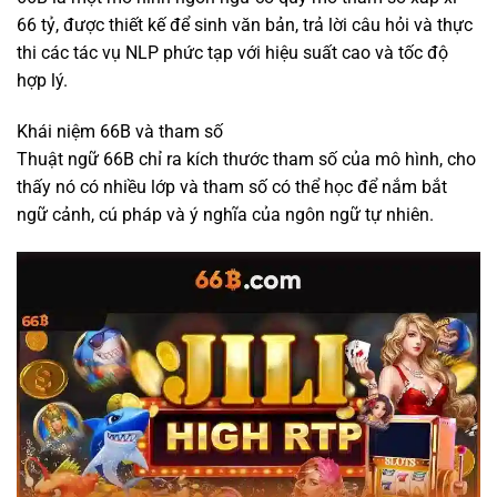
66 tỷ, được thiết kế để sinh văn bản, trả lời câu hỏi và thực
thi các tác vụ NLP phức tạp với hiệu suất cao và tốc độ
hợp lý.
Khái niệm 66B và tham số
Thuật ngữ 66B chỉ ra kích thước tham số của mô hình, cho
thấy nó có nhiều lớp và tham số có thể học để nắm bắt
ngữ cảnh, cú pháp và ý nghĩa của ngôn ngữ tự nhiên.