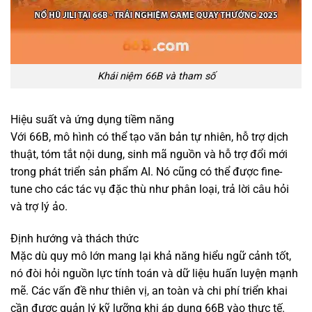
Khái niệm 66B và tham số
Hiệu suất và ứng dụng tiềm năng
Với 66B, mô hình có thể tạo văn bản tự nhiên, hỗ trợ dịch
thuật, tóm tắt nội dung, sinh mã nguồn và hỗ trợ đổi mới
trong phát triển sản phẩm AI. Nó cũng có thể được fine-
tune cho các tác vụ đặc thù như phân loại, trả lời câu hỏi
và trợ lý ảo.
Định hướng và thách thức
Mặc dù quy mô lớn mang lại khả năng hiểu ngữ cảnh tốt,
nó đòi hỏi nguồn lực tính toán và dữ liệu huấn luyện mạnh
mẽ. Các vấn đề như thiên vị, an toàn và chi phí triển khai
cần được quản lý kỹ lưỡng khi áp dụng 66B vào thực tế.