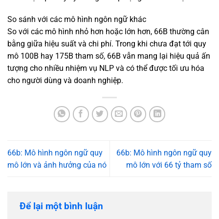
So sánh với các mô hình ngôn ngữ khác
So với các mô hình nhỏ hơn hoặc lớn hơn, 66B thường cân
bằng giữa hiệu suất và chi phí. Trong khi chưa đạt tới quy
mô 100B hay 175B tham số, 66B vẫn mang lại hiệu quả ấn
tượng cho nhiều nhiệm vụ NLP và có thể được tối ưu hóa
cho người dùng và doanh nghiệp.
66b: Mô hình ngôn ngữ quy
66b: Mô hình ngôn ngữ quy
mô lớn và ảnh hưởng của nó
mô lớn với 66 tỷ tham số
Để lại một bình luận