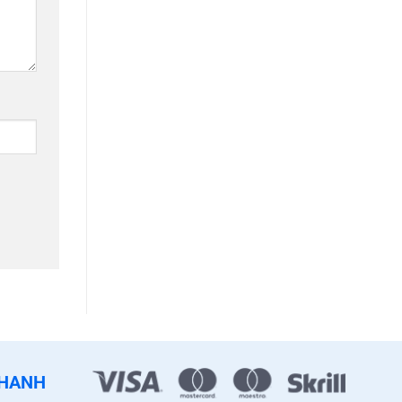
NHANH