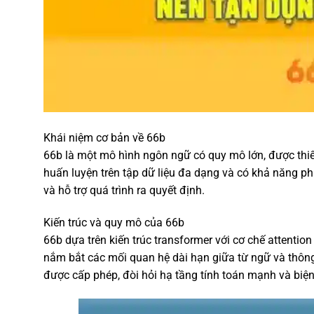
Khái niệm cơ bản về 66b
66b là một mô hình ngôn ngữ có quy mô lớn, được thiế
huấn luyện trên tập dữ liệu đa dạng và có khả năng phân
và hỗ trợ quá trình ra quyết định.
Kiến trúc và quy mô của 66b
66b dựa trên kiến trúc transformer với cơ chế attentio
nắm bắt các mối quan hệ dài hạn giữa từ ngữ và thông 
được cấp phép, đòi hỏi hạ tầng tính toán mạnh và biện