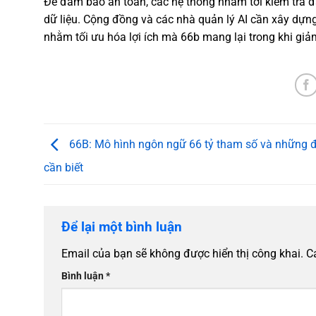
Để đảm bảo an toàn, các hệ thống nhắm tới kiểm tra đầ
dữ liệu. Cộng đồng và các nhà quản lý AI cần xây dựn
nhằm tối ưu hóa lợi ích mà 66b mang lại trong khi giảm 
66B: Mô hình ngôn ngữ 66 tỷ tham số và những 
cần biết
Để lại một bình luận
Email của bạn sẽ không được hiển thị công khai.
C
Bình luận
*