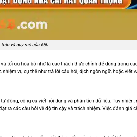
 trúc và quy mô của 66b
ễn và tối ưu hóa bộ nhớ là các thách thức chính để dùng trong cá
 nhiệm vụ cụ thể như trả lời câu hỏi, dịch ngôn ngữ, hoặc viết 
tự động, công cụ viết nội dung và phân tích dữ liệu. Tuy nhiên, r
c đặt ra các câu hỏi về độ tin cậy và trách nhiệm. Việc đánh giá 