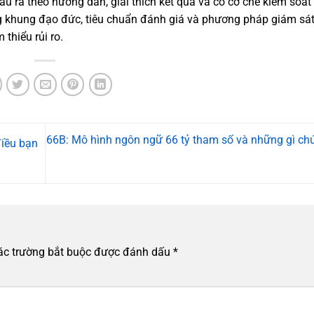
u ra theo hướng dẫn, giải thích kết quả và có cơ chế kiểm soát 
g khung đạo đức, tiêu chuẩn đánh giá và phương pháp giám sát 
thiểu rủi ro.
66B: Mô hình ngôn ngữ 66 tỷ tham số và những gì c
điều bạn
ác trường bắt buộc được đánh dấu
*