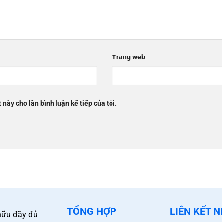
Trang web
 này cho lần bình luận kế tiếp của tôi.
TỔNG HỢP
LIÊN KẾT 
 hữu đầy đủ