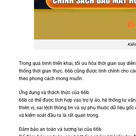
Kiến
Trong quá trình triển khai, tối ưu hóa thời gian suy di
thống thời gian thực. 66b cũng được tinh chỉnh cho các
theo phong cách mong muốn.
Ứng dụng và thách thức của 66b
66b có thể được tích hợp vào trợ lý ảo, hệ thống tư vấn 
thiên vị, sai lệch thông tin và sự phụ thuộc dữ liệu gố
và kiểm soát đầu ra là rất quan trọng.
Đảm bảo an toàn và tương lai của 66b