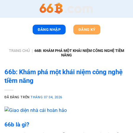
Chuyển
đến
nội
dung
ĐĂNG NHẬP
ĐĂNG KÝ
TRANG CHỦ
|
66B: KHÁM PHÁ MỘT KHÁI NIỆM CÔNG NGHỆ TIỀM
NĂNG
66b: Khám phá một khái niệm công nghệ
tiềm năng
ĐÃ ĐĂNG TRÊN
THÁNG 07 04, 2026
66b là gì?