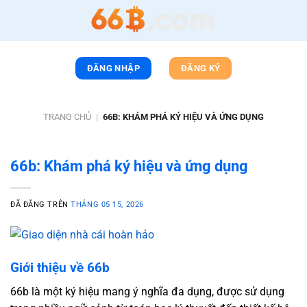
Chuyển
đến
nội
dung
ĐĂNG NHẬP
ĐĂNG KÝ
TRANG CHỦ
|
66B: KHÁM PHÁ KÝ HIỆU VÀ ỨNG DỤNG
66b: Khám phá ký hiệu và ứng dụng
ĐÃ ĐĂNG TRÊN
THÁNG 05 15, 2026
Giới thiệu về 66b
66b là một ký hiệu mang ý nghĩa đa dụng, được sử dụng