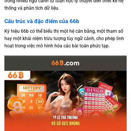
trong nhiều ngữ cảnh từ toán học lý thuyết đến thiết kế hệ
thống và phân tích dữ liệu.
Cấu trúc và đặc điểm của 66b
Ký hiệu 66b có thể biểu thị một hệ cân bằng, một tham số
hay một khái niệm trừu tượng tùy ngữ cảnh, cho phép linh
hoạt trong việc mô hình hóa các bài toán phức tạp.